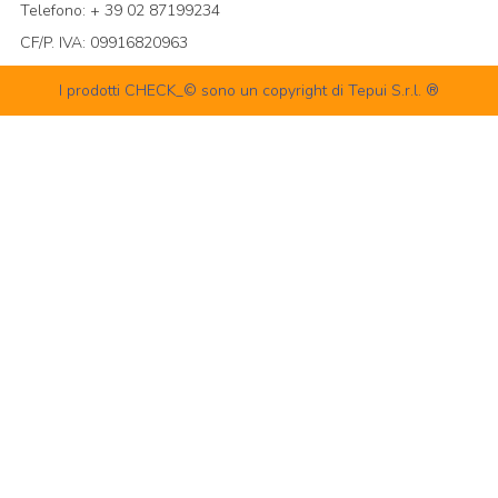
Telefono: + 39 02 87199234
CF/P. IVA: 09916820963
I prodotti CHECK_© sono un copyright di Tepui S.r.l. ®