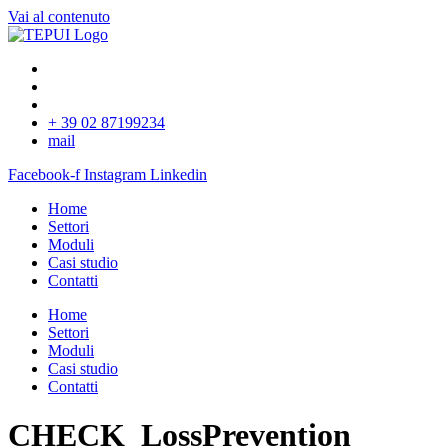
Vai al contenuto
+ 39 02 87199234
mail
Facebook-f
Instagram
Linkedin
Home
Settori
Moduli
Casi studio
Contatti
Home
Settori
Moduli
Casi studio
Contatti
CHECK_LossPrevention