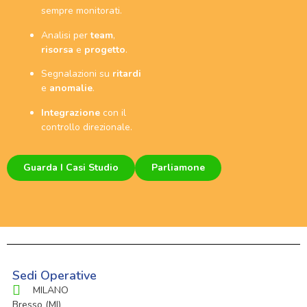
sempre monitorati.
Analisi per
team
,
risorsa
e
progetto
.
Segnalazioni su
ritardi
e
anomalie
.
Integrazione
con il
controllo direzionale.
Guarda I Casi Studio
Parliamone
Sedi Operative
MILANO
Bresso (MI)