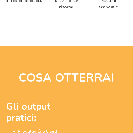
indicatori affidabili.
utilizzo delle
risultati
risorse
.
economici
.
COSA OTTERRAI
Gli output
pratici:
Produttività
e
trend