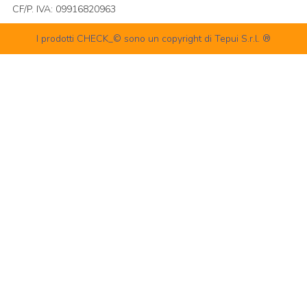
CF/P. IVA: 09916820963
I prodotti CHECK_© sono un copyright di Tepui S.r.l. ®