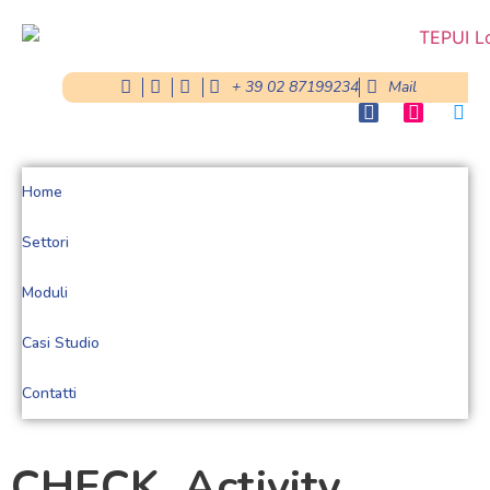
+ 39 02 87199234
Mail
Home
Settori
Moduli
Casi Studio
Contatti
CHECK_Activity